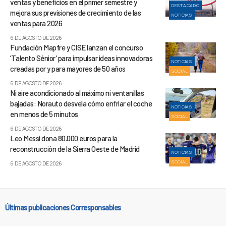
ventas y beneficios en el primer semestre y
DESTACADO
mejora sus previsiones de crecimiento de las
NOTICIAS
ventas para 2026
6 DE AGOSTO DE 2026
Fundación Mapfre y CISE lanzan el concurso
‘Talento Sénior’ para impulsar ideas innovadoras
NOTICIAS
creadas por y para mayores de 50 años
SOCIAL
6 DE AGOSTO DE 2026
Ni aire acondicionado al máximo ni ventanillas
bajadas: Norauto desvela cómo enfriar el coche
NOTICIAS
en menos de 5 minutos
SOCIAL
6 DE AGOSTO DE 2026
Leo Messi dona 80.000 euros para la
reconstrucción de la Sierra Oeste de Madrid
NOTICIAS
SOCIAL
6 DE AGOSTO DE 2026
Últimas publicaciones Corresponsables