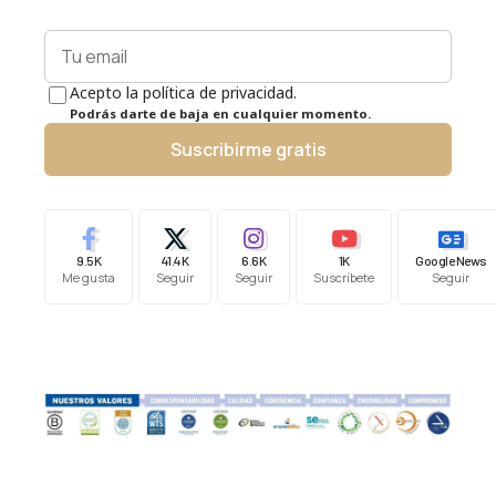
Acepto la política de privacidad.
Podrás darte de baja en cualquier momento.
Suscribirme gratis
9.5K
41.4K
6.6K
1K
Google News
Me gusta
Seguir
Seguir
Suscríbete
Seguir