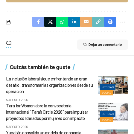
Dejar un comentario
Quizás también te guste
La inclusión laboral sigue enfrentando un gran
desafío: transformar las organizaciones desde su
NOTICIAS
operación
SOCIAL
5 AGOSTO, 2026
Tara for Women abre la convocatoria
internacional “Tara’s Circle 2026” para impulsar
NOTICIAS
proyectos liderados por mujeres con impacto
SOCIAL
5 AGOSTO, 2026
Yucatán consolida un modelo de economía