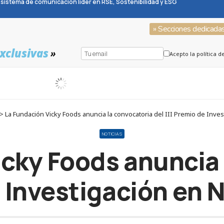
sistema de comunicación líder en RSE, Sostenibilidad y ESG
» Secciones dedicada
xclusivas
»
Acepto la política d
 La Fundación Vicky Foods anuncia la convocatoria del III Premio de Inves
NOTICIAS
icky Foods anuncia 
e Investigación en 