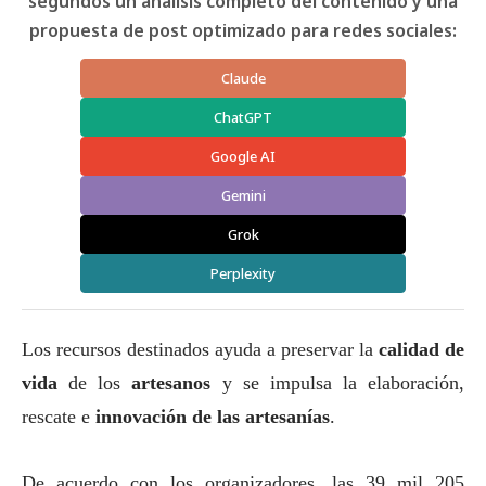
segundos un análisis completo del contenido y una
propuesta de post optimizado para redes sociales:
Claude
ChatGPT
Google AI
Gemini
Grok
Perplexity
Los recursos destinados ayuda a preservar la
calidad de
vida
de los
artesanos
y se impulsa la elaboración,
rescate e
innovación de las artesanías
.
De acuerdo con los organizadores, las 39 mil 205