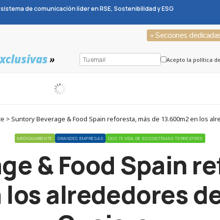
sistema de comunicación líder en RSE, Sostenibilidad y ESG
» Secciones dedicada
xclusivas
»
Acepto la política d
 > Suntory Beverage & Food Spain reforesta, más de 13.600m2 en los alr
MEDIOAMBIENTE
GRANDES EMPRESAS
ODS 15 VIDA DE ECOSISTEMAS TERRESTRES
ge & Food Spain re
los alrededores d