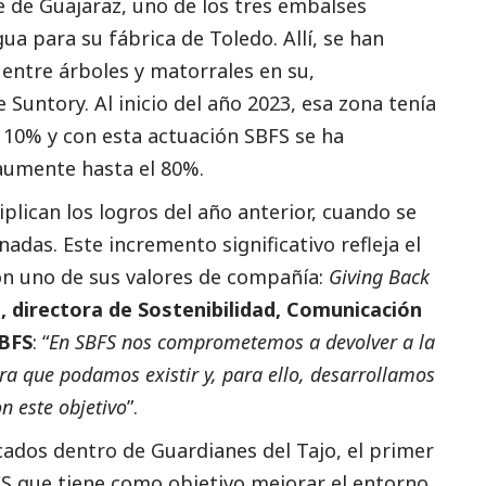
e de Guajaraz, uno de los tres embalses
ua para su fábrica de Toledo. Allí, se han
entre árboles y matorrales en su,
untory. Al inicio del año 2023, esa zona tenía
l 10% y con esta actuación SBFS se ha
aumente hasta el 80%.
iplican los logros del año anterior, cuando se
adas. Este incremento significativo refleja el
n uno de sus valores de compañía:
Giving Back
directora de Sostenibilidad, Comunicación
SBFS
: “
En SBFS nos comprometemos a devolver a la
ra que podamos existir y, para ello, desarrollamos
n este objetivo
”.
ados dentro de Guardianes del Tajo, el primer
FS que tiene como objetivo mejorar el entorno