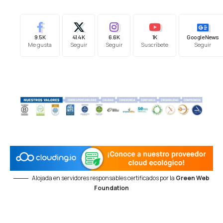
9.5K
41.4K
6.6K
1K
Google News
Me gusta
Seguir
Seguir
Suscríbete
Seguir
Alojada en servidores responsables certificados por la
Green Web
Foundation