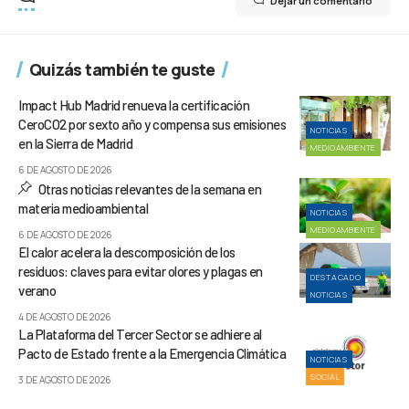
Dejar un comentario
Quizás también te guste
Impact Hub Madrid renueva la certificación
CeroCO2 por sexto año y compensa sus emisiones
NOTICIAS
en la Sierra de Madrid
MEDIOAMBIENTE
6 DE AGOSTO DE 2026
Otras noticias relevantes de la semana en
materia medioambiental
NOTICIAS
MEDIOAMBIENTE
6 DE AGOSTO DE 2026
El calor acelera la descomposición de los
residuos: claves para evitar olores y plagas en
DESTACADO
verano
NOTICIAS
4 DE AGOSTO DE 2026
La Plataforma del Tercer Sector se adhiere al
Pacto de Estado frente a la Emergencia Climática
NOTICIAS
SOCIAL
3 DE AGOSTO DE 2026