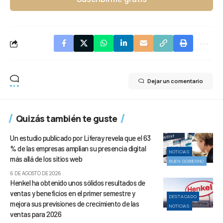
Dejar un comentario
Quizás también te guste
Un estudio publicado por Liferay revela que el 63
% de las empresas amplían su presencia digital
NOTICIAS
más allá de los sitios web
BUEN GOBIERNO
6 DE AGOSTO DE 2026
Henkel ha obtenido unos sólidos resultados de
ventas y beneficios en el primer semestre y
DESTACADO
mejora sus previsiones de crecimiento de las
NOTICIAS
ventas para 2026