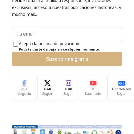
Recibe toda la actualidad responsable, invitaciones
exclusivas, acceso a nuestras publicaciones históricas, y
mucho más…
Acepto la política de privacidad.
Podrás darte de baja en cualquier momento.
Suscribirme gratis
9.5K
41.4K
6.6K
1K
Google News
Me gusta
Seguir
Seguir
Suscríbete
Seguir