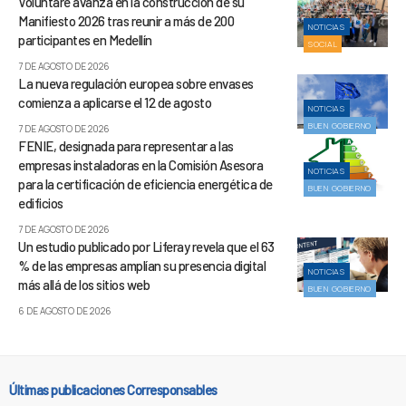
Voluntare avanza en la construcción de su
Manifiesto 2026 tras reunir a más de 200
NOTICIAS
participantes en Medellín
SOCIAL
7 DE AGOSTO DE 2026
La nueva regulación europea sobre envases
comienza a aplicarse el 12 de agosto
NOTICIAS
BUEN GOBIERNO
7 DE AGOSTO DE 2026
FENIE, designada para representar a las
empresas instaladoras en la Comisión Asesora
NOTICIAS
para la certificación de eficiencia energética de
BUEN GOBIERNO
edificios
7 DE AGOSTO DE 2026
Un estudio publicado por Liferay revela que el 63
% de las empresas amplían su presencia digital
NOTICIAS
más allá de los sitios web
BUEN GOBIERNO
6 DE AGOSTO DE 2026
Últimas publicaciones Corresponsables