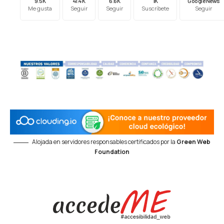
9.5K
41.4K
6.6K
1K
Google News
Me gusta
Seguir
Seguir
Suscríbete
Seguir
Alojada en servidores responsables certificados por la
Green Web
Foundation