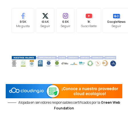
9.5K
41.4K
6.6K
1K
Google News
Me gusta
Seguir
Seguir
Suscríbete
Seguir
Alojada en servidores responsables certificados por la
Green Web
Foundation