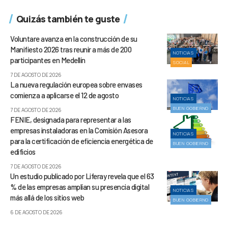
Quizás también te guste
Voluntare avanza en la construcción de su
Manifiesto 2026 tras reunir a más de 200
NOTICIAS
participantes en Medellín
SOCIAL
7 DE AGOSTO DE 2026
La nueva regulación europea sobre envases
comienza a aplicarse el 12 de agosto
NOTICIAS
BUEN GOBIERNO
7 DE AGOSTO DE 2026
FENIE, designada para representar a las
empresas instaladoras en la Comisión Asesora
NOTICIAS
para la certificación de eficiencia energética de
BUEN GOBIERNO
edificios
7 DE AGOSTO DE 2026
Un estudio publicado por Liferay revela que el 63
% de las empresas amplían su presencia digital
NOTICIAS
más allá de los sitios web
BUEN GOBIERNO
6 DE AGOSTO DE 2026