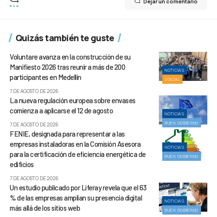
Dejar un comentario
Quizás también te guste
Voluntare avanza en la construcción de su
Manifiesto 2026 tras reunir a más de 200
NOTICIAS
participantes en Medellín
SOCIAL
7 DE AGOSTO DE 2026
La nueva regulación europea sobre envases
comienza a aplicarse el 12 de agosto
NOTICIAS
BUEN GOBIERNO
7 DE AGOSTO DE 2026
FENIE, designada para representar a las
empresas instaladoras en la Comisión Asesora
NOTICIAS
para la certificación de eficiencia energética de
BUEN GOBIERNO
edificios
7 DE AGOSTO DE 2026
Un estudio publicado por Liferay revela que el 63
% de las empresas amplían su presencia digital
NOTICIAS
más allá de los sitios web
BUEN GOBIERNO