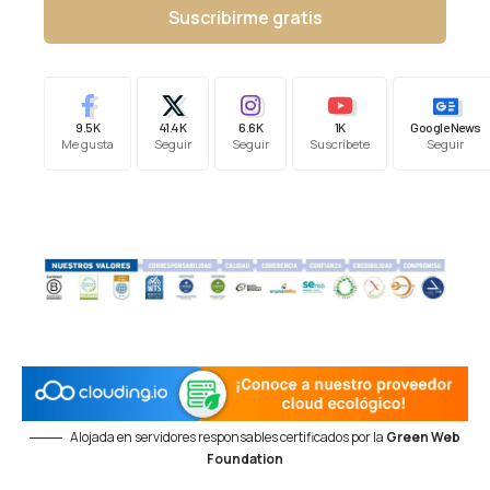
Suscribirme gratis
9.5K
41.4K
6.6K
1K
Google News
Me gusta
Seguir
Seguir
Suscríbete
Seguir
Alojada en servidores responsables certificados por la
Green Web
Foundation