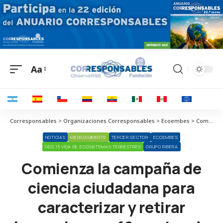
Aa
Corresponsables > Organizaciones Corresponsables > Ecoembes > Comienza la campaña de ciencia ciudadana para caracterizar y retirar basuraleza en 16 puntos de entornos fluviales de Cataluña
NOTICIAS
MEDIOAMBIENTE
TERCER SECTOR
ECOEMBES
ODS 15 VIDA DE ECOSISTEMAS TERRESTRES
GRUPO RIBERA
Comienza la campaña de
ciencia ciudadana para
caracterizar y retirar