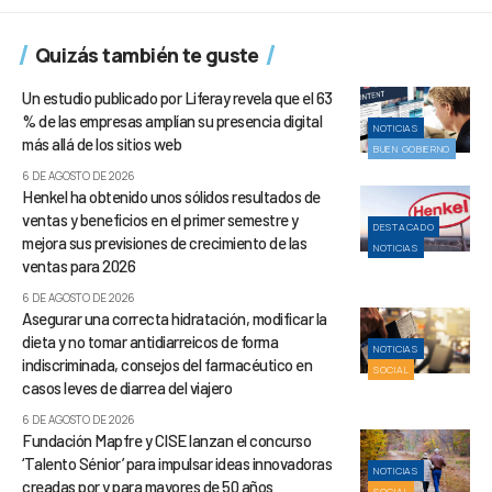
Quizás también te guste
Un estudio publicado por Liferay revela que el 63
% de las empresas amplían su presencia digital
NOTICIAS
más allá de los sitios web
BUEN GOBIERNO
6 DE AGOSTO DE 2026
Henkel ha obtenido unos sólidos resultados de
ventas y beneficios en el primer semestre y
DESTACADO
mejora sus previsiones de crecimiento de las
NOTICIAS
ventas para 2026
6 DE AGOSTO DE 2026
Asegurar una correcta hidratación, modificar la
dieta y no tomar antidiarreicos de forma
NOTICIAS
indiscriminada, consejos del farmacéutico en
SOCIAL
casos leves de diarrea del viajero
6 DE AGOSTO DE 2026
Fundación Mapfre y CISE lanzan el concurso
‘Talento Sénior’ para impulsar ideas innovadoras
NOTICIAS
creadas por y para mayores de 50 años
SOCIAL