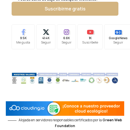
Suscribirme gratis
9.5K
41.4K
6.6K
1K
Google News
Me gusta
Seguir
Seguir
Suscríbete
Seguir
Alojada en servidores responsables certificados por la
Green Web
Foundation