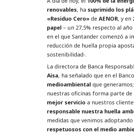
A día de hoy, el
100% de la energí
renovables
, ha
suprimido los plá
«Residuo Cero»
de
AENOR
, y en
papel
– un 27,5% respecto al año
en el que Santander comenzó a im
reducción de huella propia aposta
sostenibilidad-.
La directora de Banca Responsabl
Aisa
, ha señalado que en el Ban
medioambiental
que generamos;
nuestras oficinas forma parte de
mejor servicio
a nuestros client
responsable nuestra huella amb
medidas que venimos adoptando
respetuosos con el medio ambi