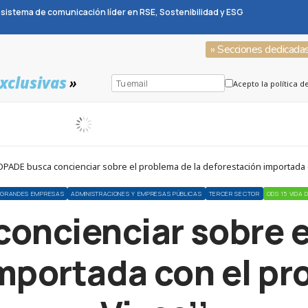
sistema de comunicación líder en RSE, Sostenibilidad y ESG
» Secciones dedicada
xclusivas
»
Acepto la política d
PADE busca concienciar sobre el problema de la deforestación importada 
GRANDES EMPRESAS
ADMINISTRACIONES Y EMPRESAS PÚBLICAS
TERCER SECTOR
ODS 15 VIDA
ncienciar sobre e
mportada con el p