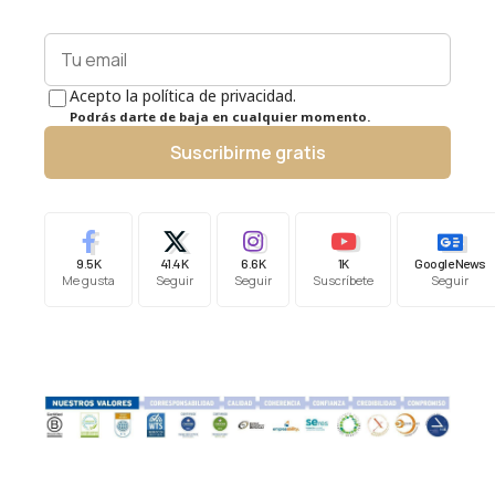
Acepto la política de privacidad.
Podrás darte de baja en cualquier momento.
Suscribirme gratis
9.5K
41.4K
6.6K
1K
Google News
Me gusta
Seguir
Seguir
Suscríbete
Seguir