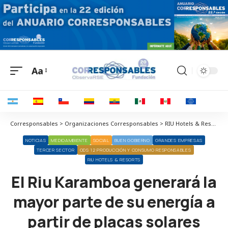
Aa
Corresponsables > Organizaciones Corresponsables > RIU Hotels & Resorts > El Riu Karamboa generará la mayor parte de su energía a partir de placas solares
NOTICIAS
MEDIOAMBIENTE
SOCIAL
BUEN GOBIERNO
GRANDES EMPRESAS
TERCER SECTOR
ODS 12 PRODUCCIÓN Y CONSUMO RESPONSABLES
RIU HOTELS & RESORTS
El Riu Karamboa generará la
mayor parte de su energía a
partir de placas solares