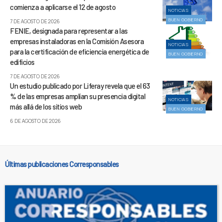
comienza a aplicarse el 12 de agosto
NOTICIAS
BUEN GOBIERNO
7 DE AGOSTO DE 2026
FENIE, designada para representar a las
empresas instaladoras en la Comisión Asesora
NOTICIAS
para la certificación de eficiencia energética de
BUEN GOBIERNO
edificios
7 DE AGOSTO DE 2026
Un estudio publicado por Liferay revela que el 63
% de las empresas amplían su presencia digital
NOTICIAS
más allá de los sitios web
BUEN GOBIERNO
6 DE AGOSTO DE 2026
Últimas publicaciones Corresponsables