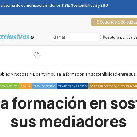
sistema de comunicación líder en RSE, Sostenibilidad y ESG
» Secciones dedicada
xclusivas
»
Acepto la política d
bles > Noticias > Liberty impulsa la formación en sostenibilidad entre su
DIOAMBIENTE
SOCIAL
BUEN GOBIERNO
GRANDES EMPRESAS
ODS 12 PRODUCCIÓN Y CONSUMO 
la formación en sos
sus mediadores