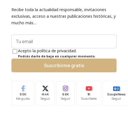
Recibe toda la actualidad responsable, invitaciones
exclusivas, acceso a nuestras publicaciones históricas, y
mucho más…
Acepto la política de privacidad.
Podrás darte de baja en cualquier momento.
Suscribirme gratis
9.5K
41.4K
6.6K
1K
Google News
Me gusta
Seguir
Seguir
Suscríbete
Seguir