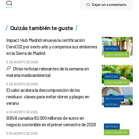
Dejar un comentario
Quizás también te guste
Impact Hub Madrid renueva la certificación
CeroCO2 por sexto año y compensa sus emisiones
NOTICIAS
en la Sierra de Madrid
MEDIOAMBIENTE
6 DE AGOSTO DE 2026
Otras noticias relevantes de la semana en
materia medioambiental
NOTICIAS
MEDIOAMBIENTE
6 DE AGOSTO DE 2026
El calor acelera la descomposición de los
residuos: claves para evitar olores y plagas en
DESTACADO
verano
NOTICIAS
4 DE AGOSTO DE 2026
BBVA canaliza 82.000 millones de euros en
negocio sostenible en el primer semestre de 2026
NOTICIAS
MEDIOAMBIENTE
3 DE AGOSTO DE 2026