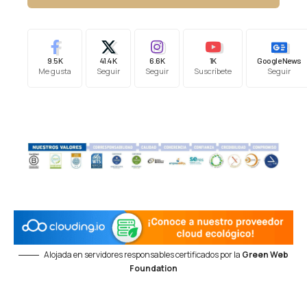
9.5K
41.4K
6.6K
1K
Google News
Me gusta
Seguir
Seguir
Suscríbete
Seguir
Alojada en servidores responsables certificados por la
Green Web
Foundation