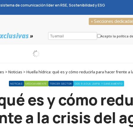
sistema de comunicación líder en RSE, Sostenibilidad y ESG
» Secciones dedicada
xclusivas
»
Acepto la política d
 > Noticias > Huella hídrica: qué es y cómo reducirla para hacer frente a la
NOTICIAS
MEDIOAMBIENTE
TERCER SECTOR
ODS 6 AGUA LIMPIA Y SANEAMIENTO
 qué es y cómo redu
nte a la crisis del 