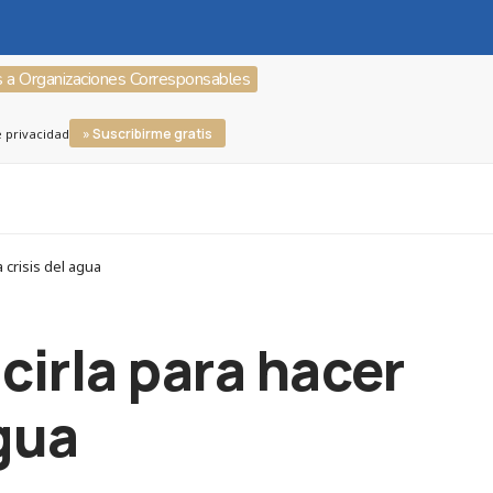
s a Organizaciones Corresponsables
» Suscribirme gratis
e privacidad
 crisis del agua
cirla para hacer
agua