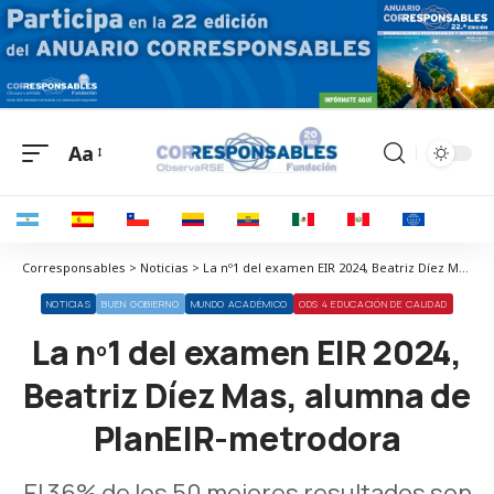
Aa
Corresponsables > Noticias > La nº1 del examen EIR 2024, Beatriz Díez Mas, alumna de PlanEIR-metrodora
NOTICIAS
BUEN GOBIERNO
MUNDO ACADÉMICO
ODS 4 EDUCACIÓN DE CALIDAD
La nº1 del examen EIR 2024,
Beatriz Díez Mas, alumna de
PlanEIR-metrodora
El 36% de los 50 mejores resultados son