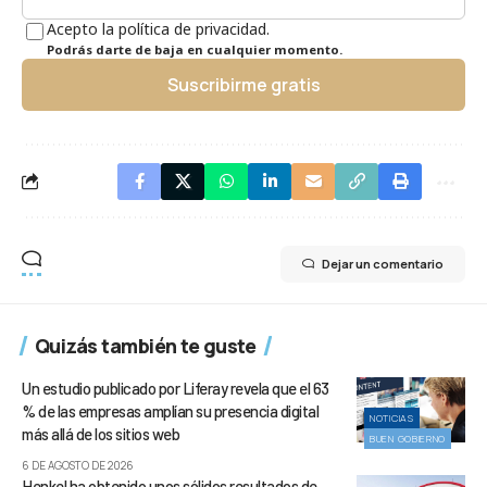
Acepto la política de privacidad.
Podrás darte de baja en cualquier momento.
Suscribirme gratis
Dejar un comentario
Quizás también te guste
Un estudio publicado por Liferay revela que el 63
% de las empresas amplían su presencia digital
NOTICIAS
más allá de los sitios web
BUEN GOBIERNO
6 DE AGOSTO DE 2026
Henkel ha obtenido unos sólidos resultados de