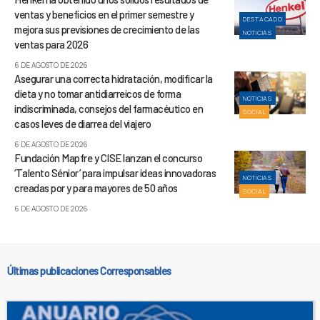
ventas y beneficios en el primer semestre y
DESTACADO
mejora sus previsiones de crecimiento de las
NOTICIAS
ventas para 2026
6 DE AGOSTO DE 2026
Asegurar una correcta hidratación, modificar la
dieta y no tomar antidiarreicos de forma
NOTICIAS
indiscriminada, consejos del farmacéutico en
SOCIAL
casos leves de diarrea del viajero
6 DE AGOSTO DE 2026
Fundación Mapfre y CISE lanzan el concurso
‘Talento Sénior’ para impulsar ideas innovadoras
NOTICIAS
creadas por y para mayores de 50 años
SOCIAL
6 DE AGOSTO DE 2026
Últimas publicaciones Corresponsables