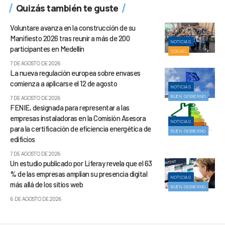
Quizás también te guste
Voluntare avanza en la construcción de su
Manifiesto 2026 tras reunir a más de 200
NOTICIAS
participantes en Medellín
SOCIAL
7 DE AGOSTO DE 2026
La nueva regulación europea sobre envases
comienza a aplicarse el 12 de agosto
NOTICIAS
BUEN GOBIERNO
7 DE AGOSTO DE 2026
FENIE, designada para representar a las
empresas instaladoras en la Comisión Asesora
NOTICIAS
para la certificación de eficiencia energética de
BUEN GOBIERNO
edificios
7 DE AGOSTO DE 2026
Un estudio publicado por Liferay revela que el 63
% de las empresas amplían su presencia digital
NOTICIAS
más allá de los sitios web
BUEN GOBIERNO
6 DE AGOSTO DE 2026