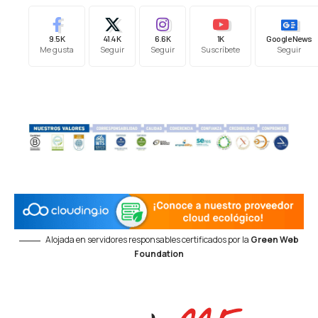
9.5K
41.4K
6.6K
1K
Google News
Me gusta
Seguir
Seguir
Suscríbete
Seguir
Alojada en servidores responsables certificados por la
Green Web
Foundation