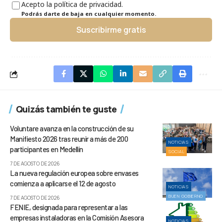
Acepto la política de privacidad.
Podrás darte de baja en cualquier momento.
Suscribirme gratis
Quizás también te guste
Voluntare avanza en la construcción de su
Manifiesto 2026 tras reunir a más de 200
NOTICIAS
participantes en Medellín
SOCIAL
7 DE AGOSTO DE 2026
La nueva regulación europea sobre envases
comienza a aplicarse el 12 de agosto
NOTICIAS
BUEN GOBIERNO
7 DE AGOSTO DE 2026
FENIE, designada para representar a las
empresas instaladoras en la Comisión Asesora
NOTICIAS