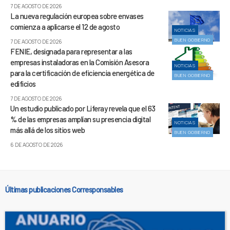
7 DE AGOSTO DE 2026
La nueva regulación europea sobre envases
comienza a aplicarse el 12 de agosto
NOTICIAS
BUEN GOBIERNO
7 DE AGOSTO DE 2026
FENIE, designada para representar a las
empresas instaladoras en la Comisión Asesora
NOTICIAS
para la certificación de eficiencia energética de
BUEN GOBIERNO
edificios
7 DE AGOSTO DE 2026
Un estudio publicado por Liferay revela que el 63
% de las empresas amplían su presencia digital
NOTICIAS
más allá de los sitios web
BUEN GOBIERNO
6 DE AGOSTO DE 2026
Últimas publicaciones Corresponsables