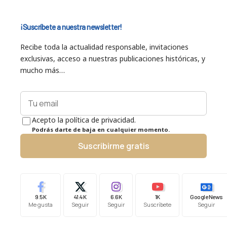
¡Suscríbete a nuestra newsletter!
Recibe toda la actualidad responsable, invitaciones
exclusivas, acceso a nuestras publicaciones históricas, y
mucho más…
Acepto la política de privacidad.
Podrás darte de baja en cualquier momento.
Suscribirme gratis
9.5K
41.4K
6.6K
1K
Google News
Me gusta
Seguir
Seguir
Suscríbete
Seguir