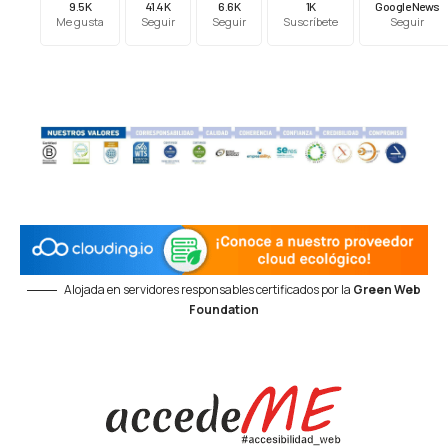
9.5K
41.4K
6.6K
1K
Google News
Me gusta
Seguir
Seguir
Suscríbete
Seguir
Alojada en servidores responsables certificados por la
Green Web
Foundation