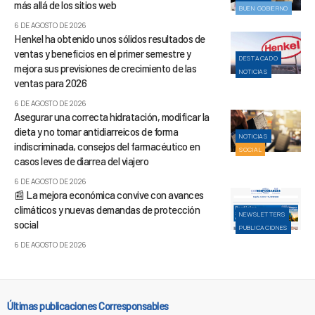
más allá de los sitios web
BUEN GOBIERNO
6 DE AGOSTO DE 2026
Henkel ha obtenido unos sólidos resultados de
ventas y beneficios en el primer semestre y
DESTACADO
mejora sus previsiones de crecimiento de las
NOTICIAS
ventas para 2026
6 DE AGOSTO DE 2026
Asegurar una correcta hidratación, modificar la
dieta y no tomar antidiarreicos de forma
NOTICIAS
indiscriminada, consejos del farmacéutico en
SOCIAL
casos leves de diarrea del viajero
6 DE AGOSTO DE 2026
📰 La mejora económica convive con avances
climáticos y nuevas demandas de protección
NEWSLETTERS
social
PUBLICACIONES
6 DE AGOSTO DE 2026
Últimas publicaciones Corresponsables