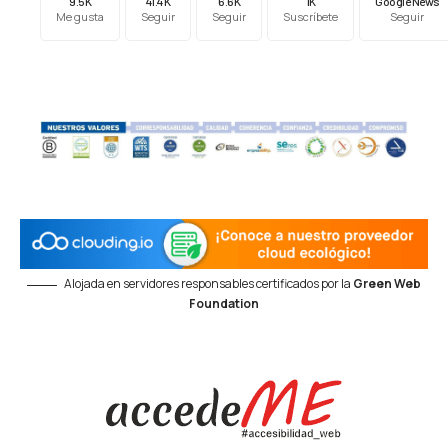
9.5K
41.4K
6.6K
1K
Google News
Me gusta
Seguir
Seguir
Suscríbete
Seguir
Alojada en servidores responsables certificados por la
Green Web
Foundation