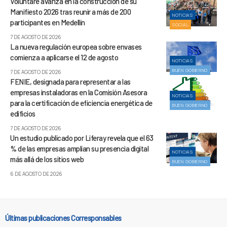
Voluntare avanza en la construcción de su
Manifiesto 2026 tras reunir a más de 200
NOTICIAS
participantes en Medellín
SOCIAL
7 DE AGOSTO DE 2026
La nueva regulación europea sobre envases
comienza a aplicarse el 12 de agosto
NOTICIAS
BUEN GOBIERNO
7 DE AGOSTO DE 2026
FENIE, designada para representar a las
empresas instaladoras en la Comisión Asesora
NOTICIAS
para la certificación de eficiencia energética de
BUEN GOBIERNO
edificios
7 DE AGOSTO DE 2026
Un estudio publicado por Liferay revela que el 63
% de las empresas amplían su presencia digital
NOTICIAS
más allá de los sitios web
BUEN GOBIERNO
6 DE AGOSTO DE 2026
Últimas publicaciones Corresponsables