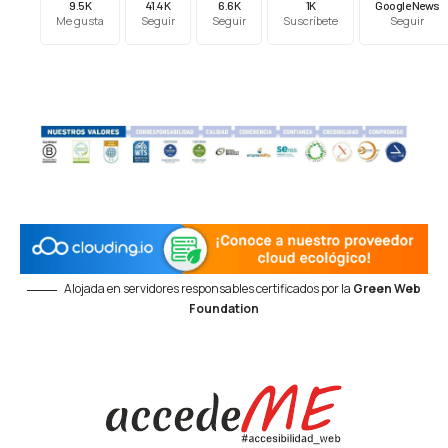
9.5K
41.4K
6.6K
1K
Google News
Me gusta
Seguir
Seguir
Suscríbete
Seguir
Alojada en servidores responsables certificados por la
Green Web
Foundation