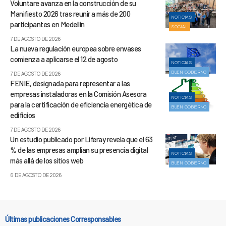
Voluntare avanza en la construcción de su
Manifiesto 2026 tras reunir a más de 200
NOTICIAS
participantes en Medellín
SOCIAL
7 DE AGOSTO DE 2026
La nueva regulación europea sobre envases
comienza a aplicarse el 12 de agosto
NOTICIAS
BUEN GOBIERNO
7 DE AGOSTO DE 2026
FENIE, designada para representar a las
empresas instaladoras en la Comisión Asesora
NOTICIAS
para la certificación de eficiencia energética de
BUEN GOBIERNO
edificios
7 DE AGOSTO DE 2026
Un estudio publicado por Liferay revela que el 63
% de las empresas amplían su presencia digital
NOTICIAS
más allá de los sitios web
BUEN GOBIERNO
6 DE AGOSTO DE 2026
Últimas publicaciones Corresponsables