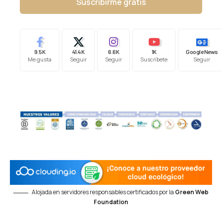
Suscribirme gratis
9.5K
41.4K
6.6K
1K
Google News
Me gusta
Seguir
Seguir
Suscríbete
Seguir
Alojada en servidores responsables certificados por la
Green Web
Foundation