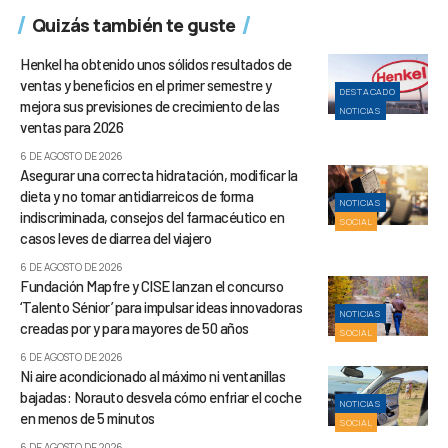
Quizás también te guste
Henkel ha obtenido unos sólidos resultados de
ventas y beneficios en el primer semestre y
DESTACADO
mejora sus previsiones de crecimiento de las
NOTICIAS
ventas para 2026
6 DE AGOSTO DE 2026
Asegurar una correcta hidratación, modificar la
dieta y no tomar antidiarreicos de forma
NOTICIAS
indiscriminada, consejos del farmacéutico en
SOCIAL
casos leves de diarrea del viajero
6 DE AGOSTO DE 2026
Fundación Mapfre y CISE lanzan el concurso
‘Talento Sénior’ para impulsar ideas innovadoras
NOTICIAS
creadas por y para mayores de 50 años
SOCIAL
6 DE AGOSTO DE 2026
Ni aire acondicionado al máximo ni ventanillas
bajadas: Norauto desvela cómo enfriar el coche
NOTICIAS
en menos de 5 minutos
SOCIAL
6 DE AGOSTO DE 2026