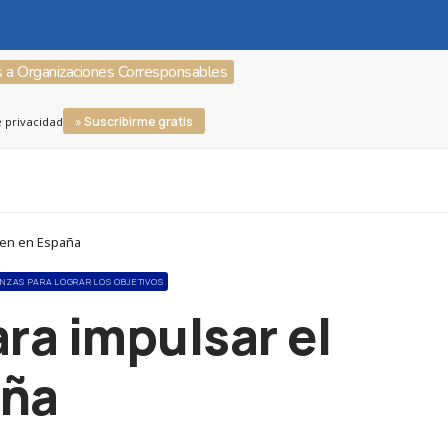
s a Organizaciones Corresponsables
» Suscribirme gratis
e privacidad
oven en España
IANZAS PARA LOGRAR LOS OBJETIVOS
ra impulsar el
aña