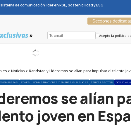
sistema de comunicación líder en RSE, Sostenibilidad y ESG
» Secciones dedicada
xclusivas
»
Acepto la política d
es > Noticias > Randstad y Lideremos se alían para impulsar el talento j
ES EMPRESAS
PYMES
ADMINISTRACIONES Y EMPRESAS PÚBLICAS
TERCER SECTOR
ODS 17 AL
deremos se alían pa
lento joven en Esp