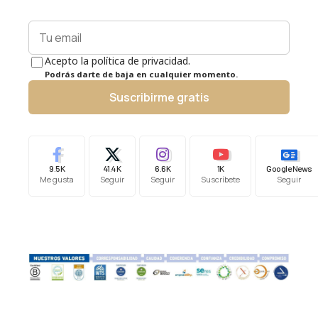
Acepto la política de privacidad.
Podrás darte de baja en cualquier momento.
Suscribirme gratis
9.5K
41.4K
6.6K
1K
Google News
Me gusta
Seguir
Seguir
Suscríbete
Seguir