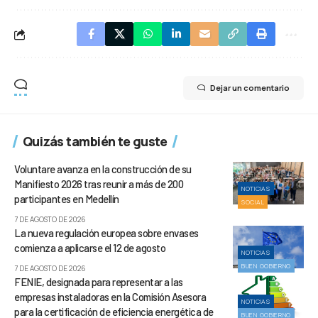
Dejar un comentario
Quizás también te guste
Voluntare avanza en la construcción de su
Manifiesto 2026 tras reunir a más de 200
NOTICIAS
participantes en Medellín
SOCIAL
7 DE AGOSTO DE 2026
La nueva regulación europea sobre envases
comienza a aplicarse el 12 de agosto
NOTICIAS
BUEN GOBIERNO
7 DE AGOSTO DE 2026
FENIE, designada para representar a las
empresas instaladoras en la Comisión Asesora
NOTICIAS
para la certificación de eficiencia energética de
BUEN GOBIERNO