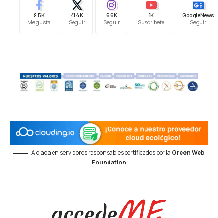
9.5K
41.4K
6.6K
1K
Google News
Me gusta
Seguir
Seguir
Suscríbete
Seguir
Alojada en servidores responsables certificados por la
Green Web
Foundation