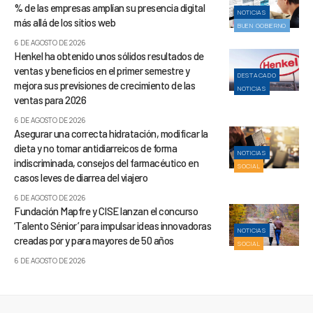
% de las empresas amplían su presencia digital
NOTICIAS
más allá de los sitios web
BUEN GOBIERNO
6 DE AGOSTO DE 2026
Henkel ha obtenido unos sólidos resultados de
ventas y beneficios en el primer semestre y
DESTACADO
mejora sus previsiones de crecimiento de las
NOTICIAS
ventas para 2026
6 DE AGOSTO DE 2026
Asegurar una correcta hidratación, modificar la
dieta y no tomar antidiarreicos de forma
NOTICIAS
indiscriminada, consejos del farmacéutico en
SOCIAL
casos leves de diarrea del viajero
6 DE AGOSTO DE 2026
Fundación Mapfre y CISE lanzan el concurso
‘Talento Sénior’ para impulsar ideas innovadoras
NOTICIAS
creadas por y para mayores de 50 años
SOCIAL
6 DE AGOSTO DE 2026