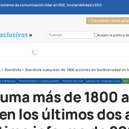
sistema de comunicación líder en RSE, Sostenibilidad y ESG
» Secciones dedicada
xclusivas
»
Acepto la política d
 Iberdrola > Iberdrola suma más de 1800 acciones en biodiversidad en lo
S EMPRESAS
PROVEEDORES Y CONSULTORES
TERCER SECTOR
MEDIOS DE COMUNICACIÓN
ODS
suma más de 1800 
en los últimos dos