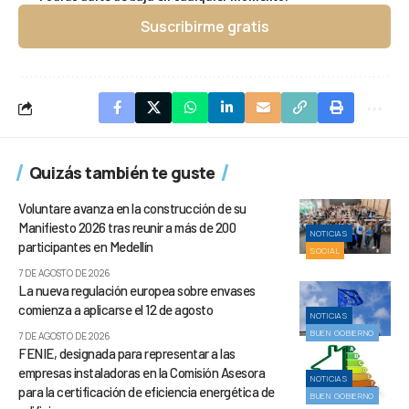
Suscribirme gratis
Quizás también te guste
Voluntare avanza en la construcción de su
Manifiesto 2026 tras reunir a más de 200
NOTICIAS
participantes en Medellín
SOCIAL
7 DE AGOSTO DE 2026
La nueva regulación europea sobre envases
comienza a aplicarse el 12 de agosto
NOTICIAS
BUEN GOBIERNO
7 DE AGOSTO DE 2026
FENIE, designada para representar a las
empresas instaladoras en la Comisión Asesora
NOTICIAS
para la certificación de eficiencia energética de
BUEN GOBIERNO