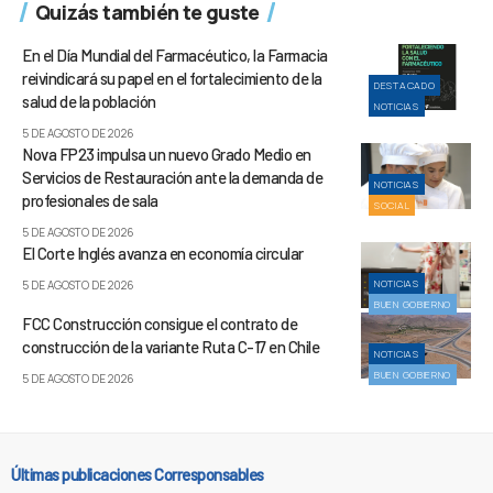
Quizás también te guste
En el Día Mundial del Farmacéutico, la Farmacia
reivindicará su papel en el fortalecimiento de la
DESTACADO
salud de la población
NOTICIAS
5 DE AGOSTO DE 2026
Nova FP23 impulsa un nuevo Grado Medio en
Servicios de Restauración ante la demanda de
NOTICIAS
profesionales de sala
SOCIAL
5 DE AGOSTO DE 2026
El Corte Inglés avanza en economía circular
NOTICIAS
5 DE AGOSTO DE 2026
BUEN GOBIERNO
FCC Construcción consigue el contrato de
construcción de la variante Ruta C-17 en Chile
NOTICIAS
BUEN GOBIERNO
5 DE AGOSTO DE 2026
Últimas publicaciones Corresponsables