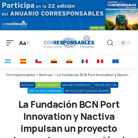
Aa
Corresponsables > Noticias > La Fundación BCN Port Innovation y Nactiva impulsan un proyecto pionero de regeneración de la biodiversidad marina en el Port de Barcelona
NOTICIAS
MEDIOAMBIENTE
GRANDES EMPRESAS
TERCER SECTOR
ODS 14 VIDA SUBMARINA
NOTICIAS DESTACADAS BANNER
La Fundación BCN Port
Innovation y Nactiva
impulsan un proyecto