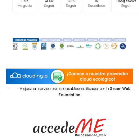
9.5K
41.4K
6.6K
1K
Google News
Me gusta
Seguir
Seguir
Suscríbete
Seguir
Alojada en servidores responsables certificados por la
Green Web
Foundation