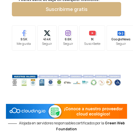
Suscribirme gratis
9.5K
41.4K
6.6K
1K
Google News
Me gusta
Seguir
Seguir
Suscríbete
Seguir
Alojada en servidores responsables certificados por la
Green Web
Foundation