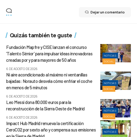
Dejar un comentario
Quizás también te guste
Fundación Mapfre y CISE lanzan el concurso
‘Talento Sénior’ para impulsar ideas innovadoras
NOTICIAS
creadas por y para mayores de 50 años
SOCIAL
6 DE AGOSTO DE 2026
Ni aire acondicionado al máximo ni ventanillas
bajadas: Norauto desvela cómo enfriar el coche
NOTICIAS
en menos de 5 minutos
SOCIAL
6 DE AGOSTO DE 2026
Leo Messi dona 80.000 euros para la
reconstrucción de la Sierra Oeste de Madrid
NOTICIAS
SOCIAL
6 DE AGOSTO DE 2026
Impact Hub Madrid renueva la certificación
CeroCO2 por sexto año y compensa sus emisiones
NOTICIAS
en la Sierra de Madrid