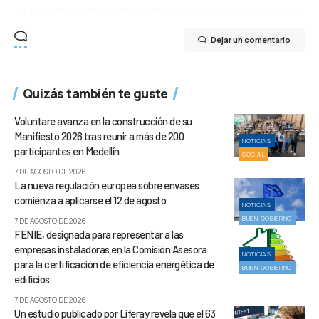
Dejar un comentario
Quizás también te guste
Voluntare avanza en la construcción de su
Manifiesto 2026 tras reunir a más de 200
NOTICIAS
participantes en Medellín
SOCIAL
7 DE AGOSTO DE 2026
La nueva regulación europea sobre envases
comienza a aplicarse el 12 de agosto
NOTICIAS
BUEN GOBIERNO
7 DE AGOSTO DE 2026
FENIE, designada para representar a las
empresas instaladoras en la Comisión Asesora
NOTICIAS
para la certificación de eficiencia energética de
BUEN GOBIERNO
edificios
7 DE AGOSTO DE 2026
Un estudio publicado por Liferay revela que el 63