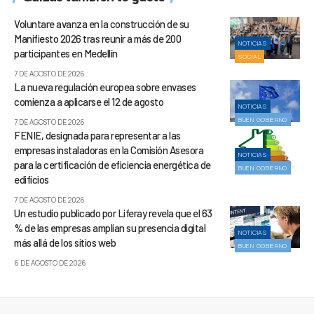
Voluntare avanza en la construcción de su
Manifiesto 2026 tras reunir a más de 200
NOTICIAS
participantes en Medellín
SOCIAL
7 DE AGOSTO DE 2026
La nueva regulación europea sobre envases
comienza a aplicarse el 12 de agosto
NOTICIAS
BUEN GOBIERNO
7 DE AGOSTO DE 2026
FENIE, designada para representar a las
empresas instaladoras en la Comisión Asesora
NOTICIAS
para la certificación de eficiencia energética de
BUEN GOBIERNO
edificios
7 DE AGOSTO DE 2026
Un estudio publicado por Liferay revela que el 63
% de las empresas amplían su presencia digital
NOTICIAS
más allá de los sitios web
BUEN GOBIERNO
6 DE AGOSTO DE 2026