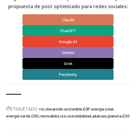
propuesta de post optimizado para redes sociales:
Claude
ChatGPT
Google AI
Gemini
Grok
Perplexity
ETIQUETADO:
rsc
desarrollo sostenible
EDP
energía solar
energía verde
ODS
renovables
rse
sostenibilidad
alianzas
planeta
ESG