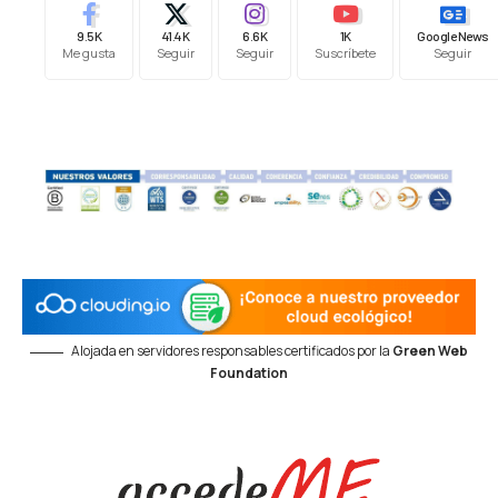
9.5K
41.4K
6.6K
1K
Google News
Me gusta
Seguir
Seguir
Suscríbete
Seguir
Alojada en servidores responsables certificados por la
Green Web
Foundation