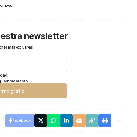
oembes
uestra newsletter
ones más exclusivas.
idad.
lquier momento.
irme gratis
Facebook