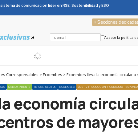
sistema de comunicación líder en RSE, Sostenibilidad y ESG
» Secciones dedicada
xclusivas
»
Acepto la política d
es Corresponsables > Ecoembes > Ecoembes lleva la economía circular a 
CIAS
MEDIOAMBIENTE
TERCER SECTOR
ECOEMBES
ODS 12 PRODUCCIÓN Y CONSUMO RESPONS
la economía circula
centros de mayore