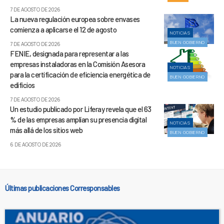
7 DE AGOSTO DE 2026
La nueva regulación europea sobre envases
comienza a aplicarse el 12 de agosto
NOTICIAS
BUEN GOBIERNO
7 DE AGOSTO DE 2026
FENIE, designada para representar a las
empresas instaladoras en la Comisión Asesora
NOTICIAS
para la certificación de eficiencia energética de
BUEN GOBIERNO
edificios
7 DE AGOSTO DE 2026
Un estudio publicado por Liferay revela que el 63
% de las empresas amplían su presencia digital
NOTICIAS
más allá de los sitios web
BUEN GOBIERNO
6 DE AGOSTO DE 2026
Últimas publicaciones Corresponsables