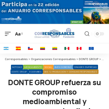
Aa
Corresponsables > Organizaciones Corresponsables > DONTE GROUP > DONTE GROUP refuerza su compromiso medioambiental y compensa su huella de carbono con la iniciativa Bosque DONTE
NOTICIAS
MEDIOAMBIENTE
SOCIAL
BUEN GOBIERNO
GRANDES EMPRESAS
DONTE GROUP
ECOEMBES
ODS 12 PRODUCCIÓN Y CONSUMO RESPONSABLES
DONTE GROUP refuerza su
compromiso
medioambiental y