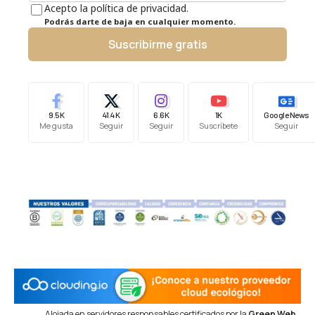
Acepto la política de privacidad.
Podrás darte de baja en cualquier momento.
Suscribirme gratis
9.5K
41.4K
6.6K
1K
Google News
Me gusta
Seguir
Seguir
Suscríbete
Seguir
Alojada en servidores responsables certificados por la
Green Web