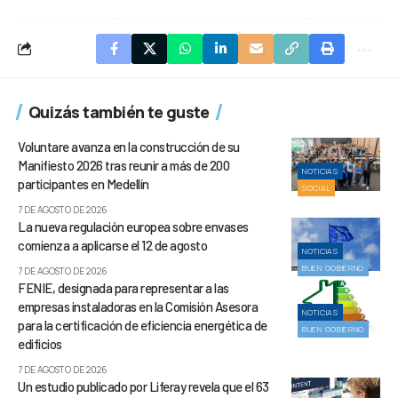
Quizás también te guste
Voluntare avanza en la construcción de su
Manifiesto 2026 tras reunir a más de 200
NOTICIAS
participantes en Medellín
SOCIAL
7 DE AGOSTO DE 2026
La nueva regulación europea sobre envases
comienza a aplicarse el 12 de agosto
NOTICIAS
BUEN GOBIERNO
7 DE AGOSTO DE 2026
FENIE, designada para representar a las
empresas instaladoras en la Comisión Asesora
NOTICIAS
para la certificación de eficiencia energética de
BUEN GOBIERNO
edificios
7 DE AGOSTO DE 2026
Un estudio publicado por Liferay revela que el 63