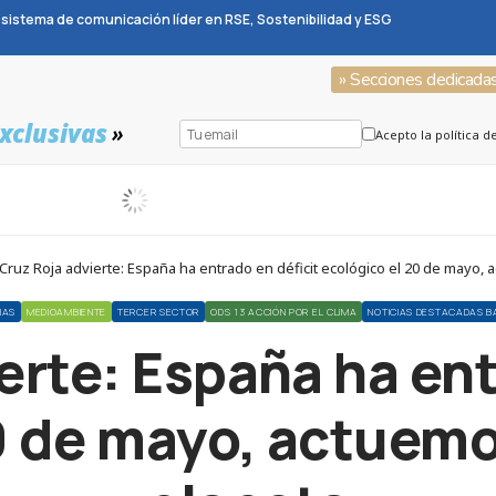
sistema de comunicación líder en RSE, Sostenibilidad y ESG
» Secciones dedicada
xclusivas
»
Acepto la política d
Cruz Roja advierte: España ha entrado en déficit ecológico el 20 de mayo, a
IAS
MEDIOAMBIENTE
TERCER SECTOR
ODS 13 ACCIÓN POR EL CLIMA
NOTICIAS DESTACADAS B
erte: España ha ent
0 de mayo, actuemos