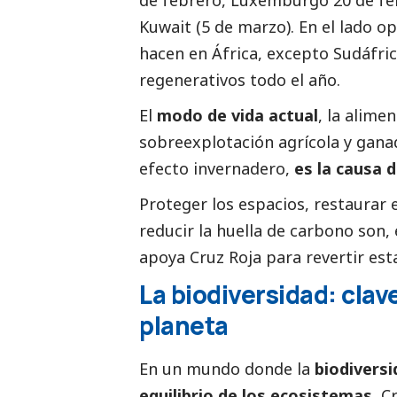
de febrero, Luxemburgo 20 de fe
Kuwait (5 de marzo). En el lado o
hacen en África, excepto Sudáfric
regenerativos todo el año.
El
modo de vida actual
, la alime
sobreexplotación agrícola y ganad
efecto invernadero,
es la causa d
Proteger los espacios, restaurar
reducir la huella de carbono son,
apoya
Cruz Roja
para revertir est
La biodiversidad: clave
planeta
En un mundo donde la
biodiversi
equilibrio de los ecosistemas
, C