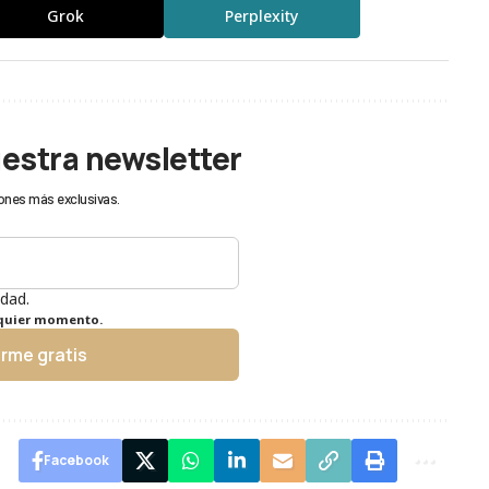
Grok
Perplexity
uestra newsletter
ones más exclusivas.
idad.
lquier momento.
irme gratis
Facebook