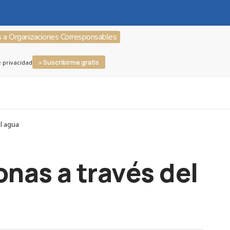
s a Organizaciones Corresponsables
» Suscribirme gratis
e privacidad
l agua
onas a través del