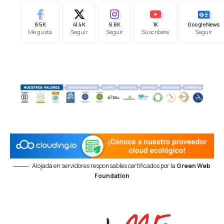
9.5K
41.4K
6.6K
1K
Google News
Me gusta
Seguir
Seguir
Suscríbete
Seguir
Alojada en servidores responsables certificados por la
Green Web
Foundation