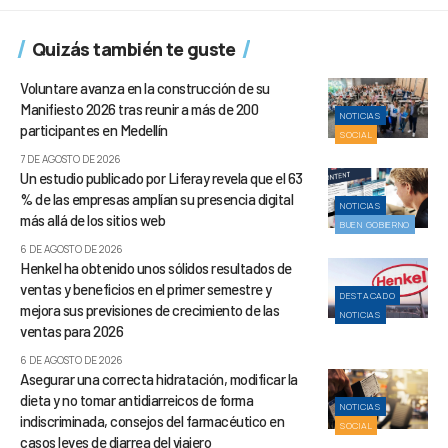
Quizás también te guste
Voluntare avanza en la construcción de su
Manifiesto 2026 tras reunir a más de 200
NOTICIAS
participantes en Medellín
SOCIAL
7 DE AGOSTO DE 2026
Un estudio publicado por Liferay revela que el 63
% de las empresas amplían su presencia digital
NOTICIAS
más allá de los sitios web
BUEN GOBIERNO
6 DE AGOSTO DE 2026
Henkel ha obtenido unos sólidos resultados de
ventas y beneficios en el primer semestre y
DESTACADO
mejora sus previsiones de crecimiento de las
NOTICIAS
ventas para 2026
6 DE AGOSTO DE 2026
Asegurar una correcta hidratación, modificar la
dieta y no tomar antidiarreicos de forma
NOTICIAS
indiscriminada, consejos del farmacéutico en
SOCIAL
casos leves de diarrea del viajero