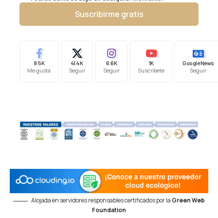
Suscribirme gratis
9.5K
41.4K
6.6K
1K
Google News
Me gusta
Seguir
Seguir
Suscríbete
Seguir
Alojada en servidores responsables certificados por la
Green Web
Foundation