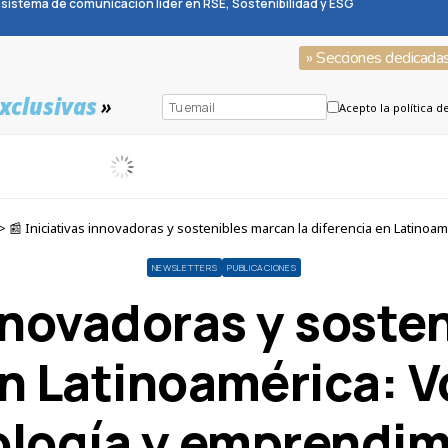
sistema de comunicación líder en RSE, Sostenibilidad y ESG
» Secciones dedicada
xclusivas
»
Acepto la política d
 📰 Iniciativas innovadoras y sostenibles marcan la diferencia en Latinoam
NEWSLETTERS
PUBLICACIONES
innovadoras y soste
en Latinoamérica: V
ología y emprendim