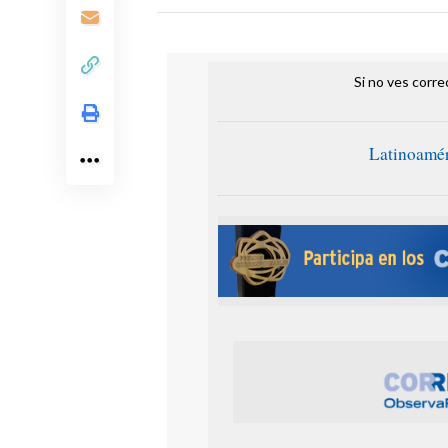
Si no ves corr
Latinoamér