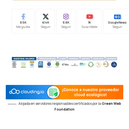
9.5K
41.4K
6.6K
1K
Google News
Me gusta
Seguir
Seguir
Suscríbete
Seguir
Alojada en servidores responsables certificados por la
Green Web
Foundation