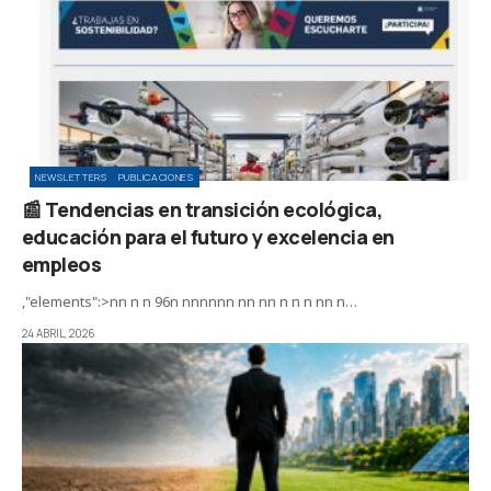
NEWSLETTERS
PUBLICACIONES
📰 Tendencias en transición ecológica,
educación para el futuro y excelencia en
empleos
,"elements":>nn n n 96n nnnnnn nn nn n n n nn n…
24 ABRIL, 2026