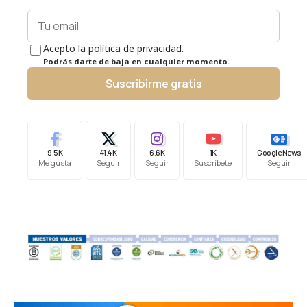
Acepto la política de privacidad.
Podrás darte de baja en cualquier momento.
Suscribirme gratis
9.5K
41.4K
6.6K
1K
Google News
Me gusta
Seguir
Seguir
Suscríbete
Seguir