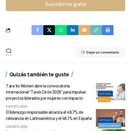
Suscribirme gratis
Dejar un comentario
Quizás también te guste
Tara for Women abre la convocatoria
internacional “Tara’s Circle 2026” para impulsar
NOTICIAS
proyectos liderados por mujeres con impacto
SOCIAL
5 AGOSTO, 2026
El liderazgo responsable alcanza el 49,7% de
relevancia en Latinoamérica y el 46,1% en España
NOTICIAS
BUEN GOBIERNO
4 AGOSTO, 2026