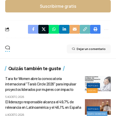
Suscribirme gratis
Dejar un comentario
Quizás también te guste
Tara for Women abre la convocatoria
internacional “Tara’s Circle 2026” para impulsar
NOTICIAS
proyectos liderados por mujeres con impacto
SOCIAL
5 AGOSTO, 2026
El liderazgo responsable alcanza el 49,7% de
relevancia en Latinoamérica y el 46,1% en España
NOTICIAS
BUEN GOBIERNO
4 AGOSTO, 2026