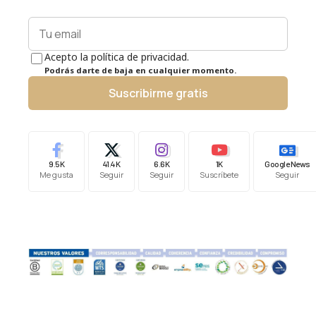
Acepto la política de privacidad.
Podrás darte de baja en cualquier momento.
Suscribirme gratis
9.5K
41.4K
6.6K
1K
Google News
Me gusta
Seguir
Seguir
Suscríbete
Seguir