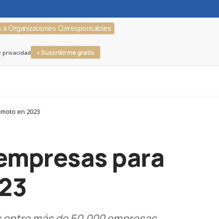
s a Organizaciones Corresponsables
» Suscribirme gratis
e privacidad
emoto en 2023
 empresas para
023
obs entre más de 50,000 empresas