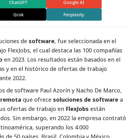
ChatGPT
Google AI
Grok
Perplexity
luciones de
software
, fue seleccionada en el
ajo
FlexJobs
, el cual destaca las 100 compañías
o
en 2023. Los resultados están basados en el
s y en el histórico de ofertas de trabajo
ante 2022.
ros de software
Paul Azorín
y
Nacho De Marco
,
 remota
que ofrece
soluciones de software
a
us ofertas de trabajo en
FlexJobs
están
nidos. Sin embargo, en 2022 la empresa contrató
tinoamérica, superando los 4.000
ás de 50 países. Brasil, Colombia y México