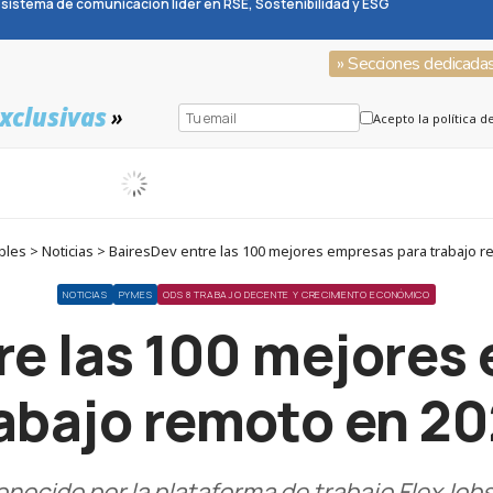
sistema de comunicación líder en RSE, Sostenibilidad y ESG
» Secciones dedicada
xclusivas
»
Acepto la política d
les > Noticias > BairesDev entre las 100 mejores empresas para trabajo r
NOTICIAS
PYMES
ODS 8 TRABAJO DECENTE Y CRECIMIENTO ECONÓMICO
re las 100 mejores
abajo remoto en 2
conocido por la plataforma de trabajo FlexJ