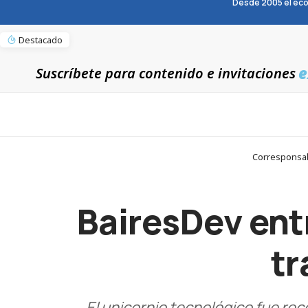
Desde 2005 el eco
Destacado
e
Suscríbete para contenido e invitaciones
Corresponsab
BairesDev ent
tr
El unicornio tecnológico fue re