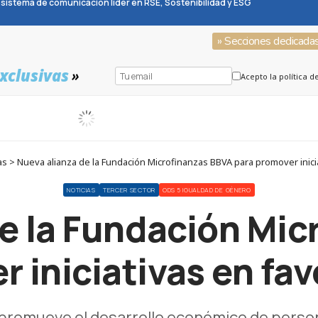
sistema de comunicación líder en RSE, Sostenibilidad y ESG
» Secciones dedicada
xclusivas
»
Acepto la política d
s > Nueva alianza de la Fundación Microfinanzas BBVA para promover inicia
NOTICIAS
TERCER SECTOR
ODS 5 IGUALDAD DE GÉNERO
e la Fundación Mi
 iniciativas en fav
promueve el desarrollo económico de person